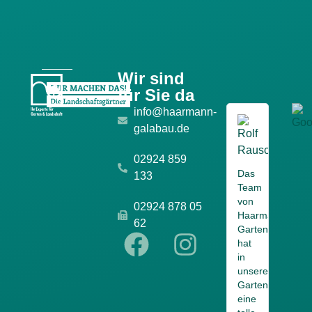
Wir sind
für Sie da
info@haarmann-
Rolf
galabau.de
Rausch





02924 859
Das
Schön
133
Team
Gärten
von
gibt's
02924 878 05
Haarmann
von
62
Gartenbau
Haarm
hat
Sehr
in
freundl
unserem
und
Garten
zuverl
eine
Mitarbe