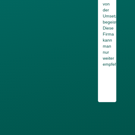
von
der
Umsetzung
begeistert.
Diese
Firma
kann
man
nur
weiter
empfehlen.